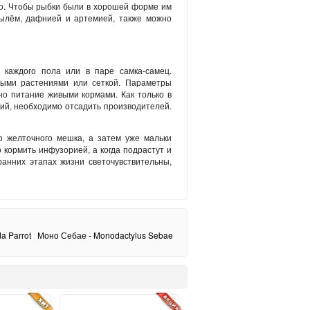
мо. Чтобы рыбки были в хорошей форме им
ылём, дафнией и артемией, также можно
 каждого пола или в паре самка-самец.
ными растениями или сеткой. Параметры
но питание живыми кормами. Как только в
ний, необходимо отсадить производителей.
о желточного мешка, а затем уже мальки
 кормить инфузорией, а когда подрастут и
ранних этапах жизни светочувствительны,
a Parrot
Моно Себае - Monodactylus Sebae