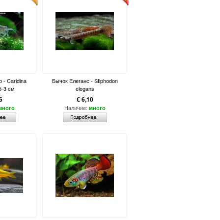
 - Caridina
Бычок Елеганс - Stiphodon
5-3 см
elegans
6
€ 6,10
Наличие:
много
много