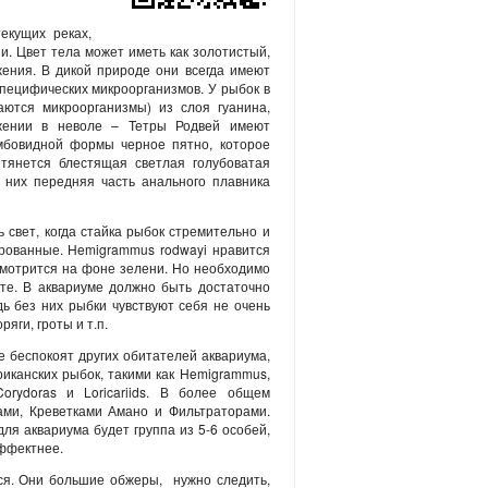
кущих реках,
и. Цвет тела может иметь как золотистый,
жения. В дикой природе они всегда имеют
пецифических микроорганизмов. У рыбок в
аются микроорганизмы) из слоя гуанина,
жении в неволе – Тетры Родвей имеют
омбовидной формы черное пятно, которое
 тянется блестящая светлая голубоватая
у них передняя часть анального плавника
свет, когда стайка рыбок стремительно и
ированные. Hemigrammus rodwayi нравится
смотрится на фоне зелени. Но необходимо
те. В аквариуме должно быть достаточно
дь без них рыбки чувствуют себя не очень
яги, гроты и т.п.
 беспокоят других обитателей аквариума,
иканских рыбок, такими как Hemigrammus,
orydoras и Loricariids. В более общем
ами, Креветками Амано и Фильтраторами.
я аквариума будет группа из 5-6 особей,
эффектнее.
тся. Они большие обжеры, нужно следить,