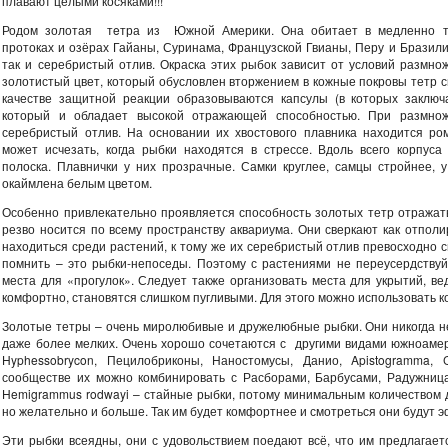
плавают целыми косяками!!!
Родом золотая тeтра из Южной Америки. Она обитает в медленно те
протоках и озёрах Гайаны, Суринама, Французской Гвианы, Перу и Бразили
так и серебристый отлив. Окраска этих рыбок зависит от условий размно
золотистый цвет, который обусловлен вторжением в кожные покровы тетр с
качестве защитной реакции образовываются капсулы (в которых заключ
который и обладает высокой отражающей способностью. При размно
серебристый отлив. На основании их хвостового плавника находится р
может исчезать, когда рыбки находятся в стрессе. Вдоль всего корпуса
полоска. Плавнички у них прозрачные. Самки круглее, самцы стройнее, 
окаймлена белым цветом.
Особенно привлекательно проявляется способность золотых тетр отражать 
резво носится по всему пространству аквариума. Они сверкают как отпол
находиться среди растений, к тому же их серебристый отлив превосходно 
помнить – это рыбки-непоседы. Поэтому с растениями не переусердствуй
места для «прогулок». Следует также организовать места для укрытий, ве
комфортно, становятся слишком пугливыми. Для этого можно использовать кор
Золотые тетры – очень миролюбивые и дружелюбные рыбки. Они никогда не
даже более мелких. Очень хорошо сочетаются с другими видами южноамер
Hyphessobrycon, Пецилобриконы, Наностомусы, Данио, Apistogramma, C
сообществе их можно комбинировать с Расборами, Барбусами, Радужниц
Hemigrammus rodwayi – стайные рыбки, потому минимальным количеством дл
но желательно и больше. Так им будет комфортнее и смотреться они будут 
Эти рыбки всеядны, они с удовольствием поедают всё, что им предлагае