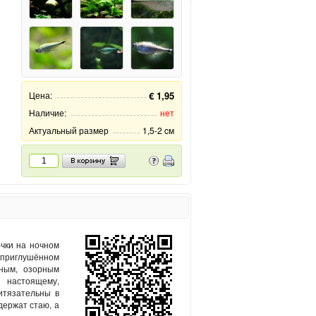
Цена:
€ 1,95
Наличие:
нет
Актуальный размер
1,5-2 cм
чки на ночном
 приглушённом
вным, озорным
 настоящему,
итязательны в
держат стаю, а