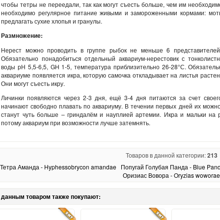
чтобы тетры не переедали, так как могут съесть больше, чем им необходи
необходимо регулярное питание живыми и замороженными кормами: мот
предлагать сухие хлопья и гранулы.
Размножение:
Нерест можно проводить в группе рыбок не меньше 6 представителей
Обязательно понадобиться отдельный аквариум-нерестовик с тонколист
воды рН 5,5-6,5, GH 1-5, температура приблизительно 26-28°С. Обязатель
аквариуме появляется икра, которую самочка откладывает на листья расте
Они могут съесть икру.
Личинки появляются через 2-3 дня, ещё 3-4 дня питаются за счет своег
начинают свободно плавать по аквариуму. В течении первых дней их можно
станут чуть больше – гриндалём и науплией артемии. Икра и мальки на 
потому аквариум при возможности лучше затемнять.
Товаров в данной категории:
213
Тетра Аманда - Hyphessobrycon amandae
Попугай Голубая Панда - Blue Pand
Оризиас Вовора - Oryzias woworae
 данным товаром также покупают: