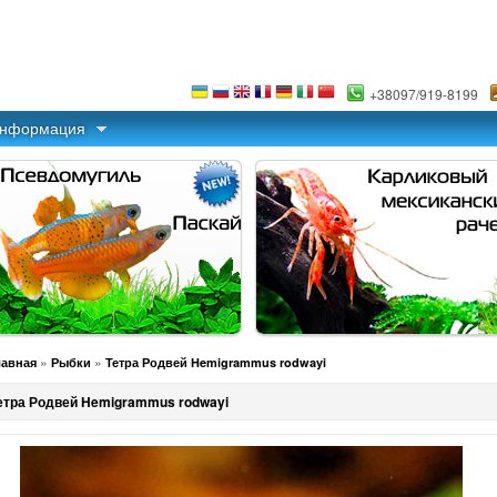
+38097/919-8199
информация
»
»
лавная
Рыбки
Тетра Родвей Hemigrammus rodwayi
етра Родвей Hemigrammus rodwayi