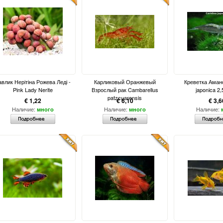
влик Нерітіна Рожева Леді -
Карликовый Оранжевый
Креветка Амано
Pink Lady Nerite
Взрослый рак Cambarellus
japonica 2,
patzcuarensis
€ 1,22
€ 6,10
€ 3,6
Наличие:
Наличие:
Наличие:
много
много