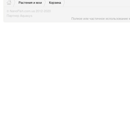
Растения и мхи
Корзина
© NanoFish.com.ua 2012-2020
Партнер Aquasys
Полное или частичное использование м