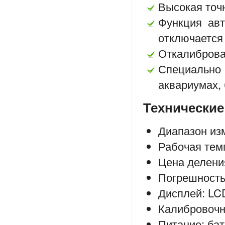
Высокая точ
Функция авт
отключается
Откалиброва
Специальн
аквариумах,
Технические
Диапазон изм
Рабочая тем
Цена делени
Погрешность
Дисплей: LC
Калибровочн
Питание: ба