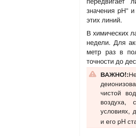
передвигает 
значения pH” и
этих линий.
В химических л
недели. Для ак
метр раз в по
точности до дес
ВАЖНО!:
Н
деионизова
чистой во
воздуха, 
условиях, 
и его pH ст