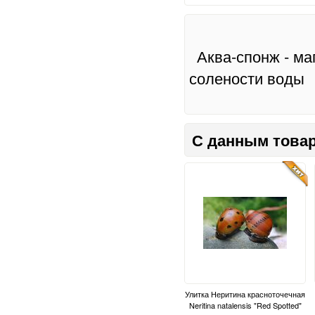
Аква-спонж - ма
солености воды
С данным товар
Улитка Неритина красноточечная
Neritina natalensis "Red Spotted"