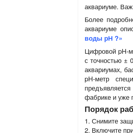
аквариуме. Важн
Более подробн
аквариуме опи
воды рН ?
»
Цифровой pH-ме
с точностью ± 
аквариумах, бас
pH-метр спец
предъявляетс
фабрике и уже 
Порядок раб
1. Снимите защ
2. Включите пр