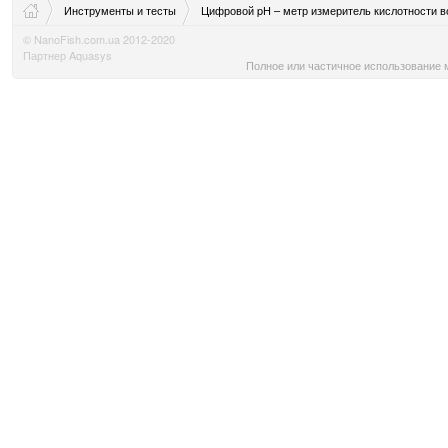
Инструменты и тесты
Цифровой pH – метр измеритель кислотности 
© NanoFish.com.ua 2012-2020
Партнер Aquasys
Полное или частичное использование м