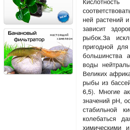
Кислотност
соответствова
ней растений и
зависит здор
рыбок.За иск
пригодной для
большинства а
воды нейтраль
Великих африка
рыбы из бассе
6,5). Многие 
значений рН, о
стабильной к
колебаться д
химическими и