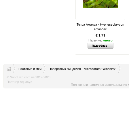
Тетра Аманда - Hyphessobrycon
amandae
€ 1,71
Наличие:
много
Растения и мхи
Папоротник Винделов - Microsorum "Windelov"
© NanoFish.com.ua 2012-2020
Партнер Aquasys
Полное или частичное использование м