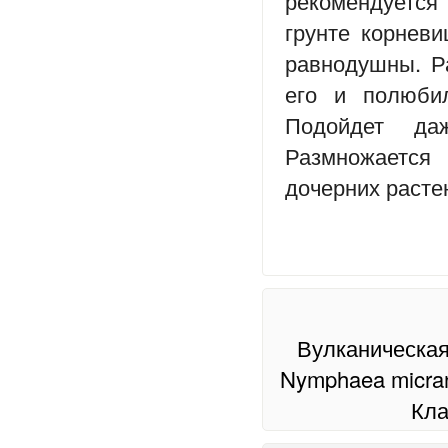
рекомендуется
грунте корнев
равнодушны. Ра
его и полюбил
Подойдет да
Размножается
дочерних растен
Вулканическая
Nymphaea micra
Кла