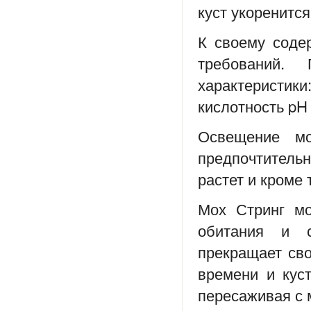
куст укоренится
К своему соде
требований.
характеристи
кислотность pH
Освещение мо
предпочтитель
растет и кроме 
Мох Стринг мо
обитания и с
прекращает сво
времени и куст
пересаживая с 