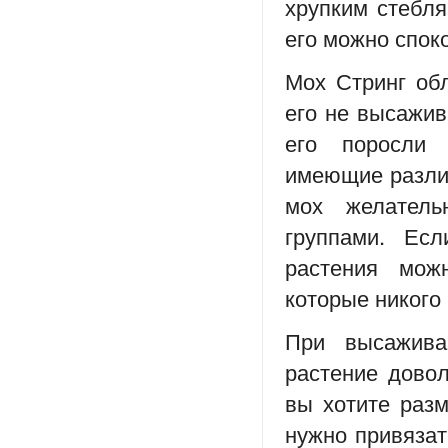
хрупким стебля
его можно спок
Мох Стринг об
его не высажив
его поросли 
имеющие различ
мох желател
группами. Ес
растения мож
которые никого
При высаживан
растение довол
вы хотите разм
нужно привязат