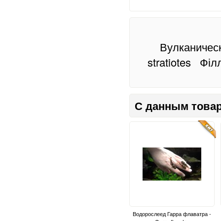
Вулканическ
stratiotes
Філл
С данным товар
Водорослеед Гарра флаватра -