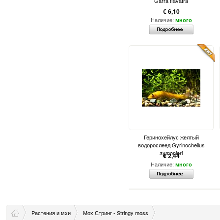
Garra flavatra
€ 6,10
Наличие:
много
Геринохейлус желтый
водорослеед Gyrinocheilus
aymonieri
€ 2,44
Наличие:
много
Растения и мхи
Мох Стринг - Stringy moss