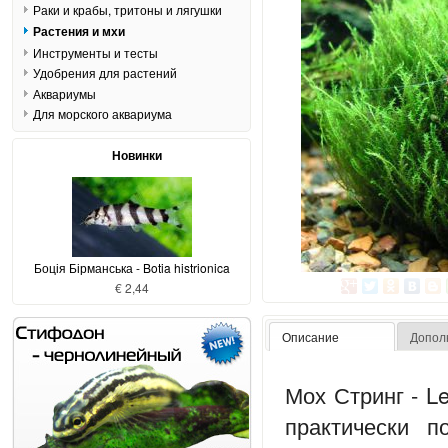
Раки и крабы, тритоны и лягушки
Растения и мхи
Инструменты и тесты
Удобрения для растений
Аквариумы
Для морского аквариума
Новинки
Боція Бірманська - Botia histrionica
€ 2,44
Описание
Допол
Мох Стринг -
Le
практически 