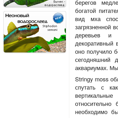
берегов медл
богатой питат
вид мха спо
загрязненной в
деревьев и 
декоративный в
оно получило б
сегодняшний д
аквариумах. Мы
Stringy moss о
спутать с ка
вертикальные
относительно 
необходимо бы