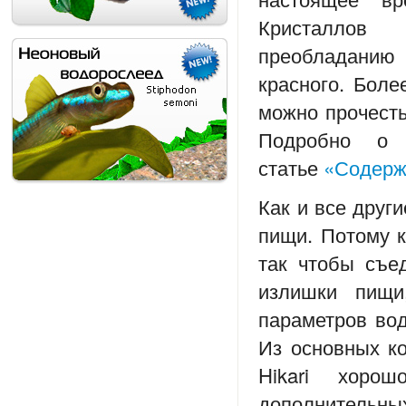
Кристаллов
преобладанию 
красного. Боле
можно прочесть
Подробно о 
статье
«Содерж
Как и все друг
пищи. Потому 
так чтобы съе
излишки пищи
параметров во
Из основных ко
Hikari хоро
дополнительны