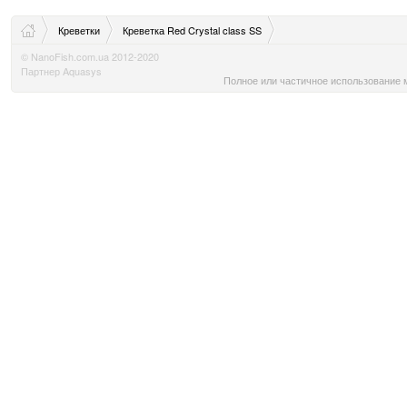
Креветки
Креветка Red Crystal class SS
© NanoFish.com.ua 2012-2020
Партнер Aquasys
Полное или частичное использование м