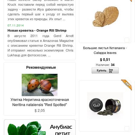
Kruck поставили перед собой непростую
задачу - развести Atya gabonensis, чтобы
сделать первый шаг к уходу от вылова
этих креветок из природы. Их опыт ...
07.11.2014
Новая креветка - Orange Rili Shrimp
В августе 2011 года Gerd Arndt
Сравнить
опубликовал статью в Amazonas Magazine
с описанием креветки Orange Rili Shrimp.
Большие листья Кетапанга -
И отправил несколько экземпляров Chris
Catappa leaves
Lukhaup для фотосессии. ...
$ 0,51
Наличие:
34
Рекомендуемые
Улитка Неритина красноточечная
Neritina natalensis "Red Spotted"
$ 2,05
Сравнить