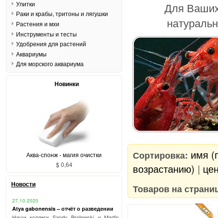
Улитки
Для Ваших
Раки и крабы, тритоны и лягушки
натуральн
Растения и мхи
Инструменты и тесты
Удобрения для растений
Аквариумы
Для морского аквариума
Новинки
имя (
Сортировка:
Аква-спонж - магия очистки
$ 0,64
возрастанию)
|
цен
Новости
Товаров на страни
27.10.2020
Atya gabonensis – отчёт о разведении
Наши коллеги Sandy Brolowski и Martin