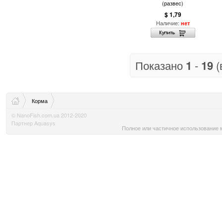
(развес)
$ 1,79
Наличие:
нет
Показано
1
-
19
(
Корма
© NanoFish.com.ua 2012-2020
Партнер Aquasys
Полное или частичное использование м