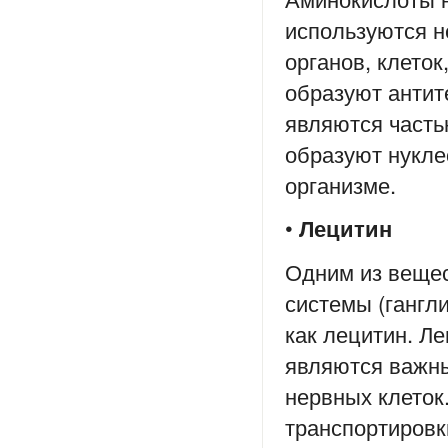
используются н
органов, клеток
образуют антите
являются часть
образуют нукле
организме.
•
Лецитин
Одним из веще
системы (гангл
как лецитин. Л
являются важны
нервных клеток
транспортировк