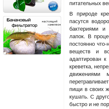
питательных ве
В природе кре
пасутся водор
бактериями и
лапок. В проц
постоянно что-
веществ и во
адаптирован к
креветка, непр
движениями 
перетравливает
пищи в своих ж
кушать. С друг
быстро и не пор