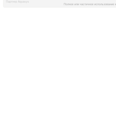
Партнер Aquasys
Полное или частичное использование м