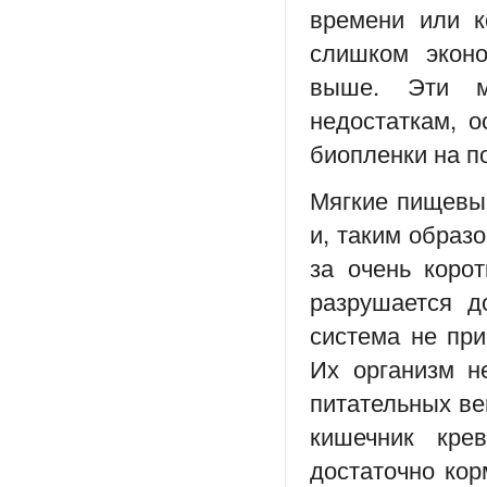
времени или к
слишком эконо
выше. Эти м
недостаткам, о
биопленки на п
Мягкие пищевые
и, таким образ
за очень коро
разрушается д
система не при
Их организм н
питательных ве
кишечник кре
достаточно кор