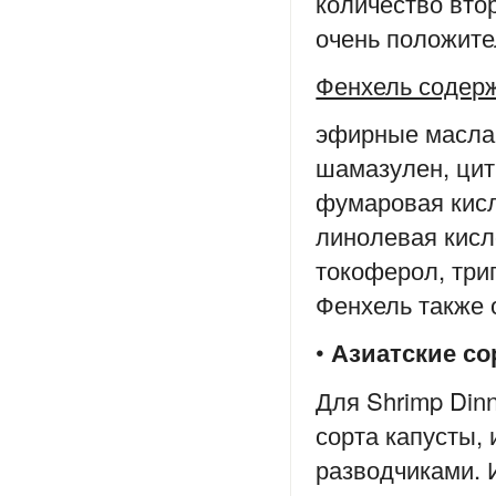
количество вто
очень положите
Фенхель содер
эфирные масла 
шамазулен, цит
фумаровая кисл
линолевая кисл
токоферол, три
Фенхель также 
•
Азиатские со
Для Shrimp Din
сорта капусты,
разводчиками. 