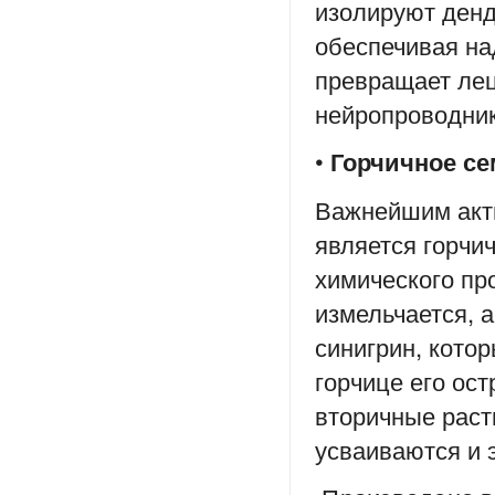
изолируют денд
обеспечивая на
превращает лец
нейропроводник
•
Горчичное се
Важнейшим акт
является горчи
химического пр
измельчается, 
синигрин, кото
горчице его ос
вторичные раст
усваиваются и 