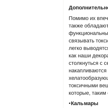
Дополнитель
Помимо их впеч
также обладаю
функциональным
связывать токс
легко выводятс
как наши декора
столкнуться с 
накапливаются 
хелатообразующ
токсичными ве
которые, таким 
•
Кальмары