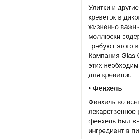
Улитки и други
креветок в дик
жизненно важны
моллюски содер
требуют этого 
Компания Glas 
этих необходим
для креветок.
•
Фенхель
Фенхель во все
лекарственное 
фенхель был вы
ингредиент в п