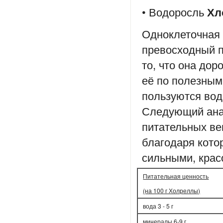
• Водоросль
Хл
Одноклеточная п
превосходный п
то, что она дор
её по полезным
пользуются водо
Следующий ана
питательных ве
благодаря кото
сильными, кра
Питательная ценность
(на 100 г Холреллы)
вода 3 - 5 г
минералы 6-9 г