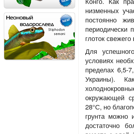
Конго. Как пр
низменных уча
постоянно жи
периодически п
глоток свежего 
Для успешног
условиях необх
пределах 6,5-7
Украины). К
холоднокровные
окружающей ср
28°С, но благо
грунта можно 
достаточно бо