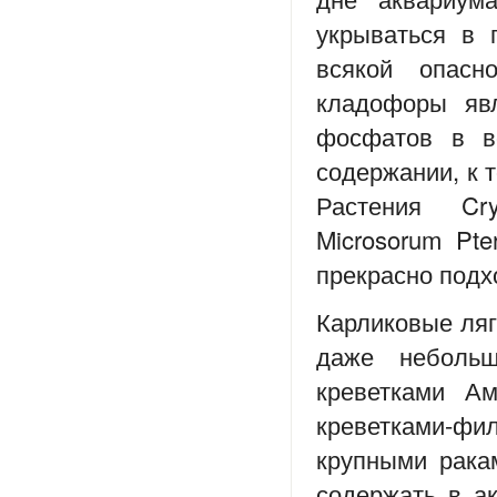
укрываться в 
всякой опас
кладофоры явля
фосфатов в в
содержании, к 
Растения Cry
Microsorum Pt
прекрасно подх
Карликовые ляг
даже небольш
креветками Ам
креветками-фи
крупными рака
содержать в а