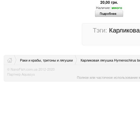
20,00 грн.
Наличие:
много
Тэги:
Карликова
Раки и крабы, тритоны и лягушки
Карликовая лягушка Hymenochirus bo
© NanoFish.com.ua 2012-2020
Партнер Aquasys
Полное или частичное использование м