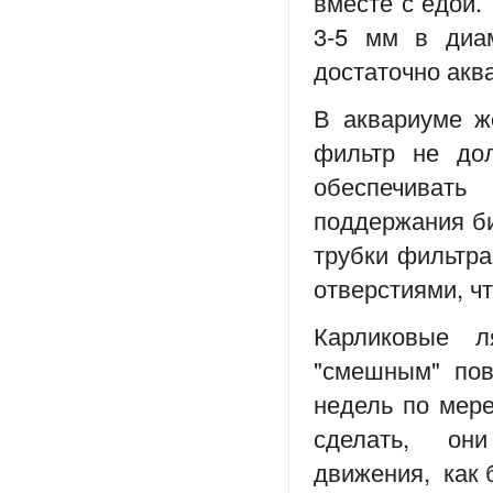
вместе с едой.
3-5 мм в диам
достаточно акв
В аквариуме ж
фильтр не до
обеспечиват
поддержания би
трубки фильтра
отверстиями, ч
Карликовые 
"смешным" пов
недель по мере
сделать, он
движения, как 