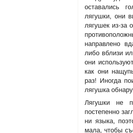
оставались г
лягушки, они в
лягушек из-за 
противоположны
направлено вд
либо вблизи ил
они используют
как они нащуп
раз! Иногда по
лягушка обнаруж
Лягушки не 
постепенно заг
ни языка, поэ
мала, чтобы съ