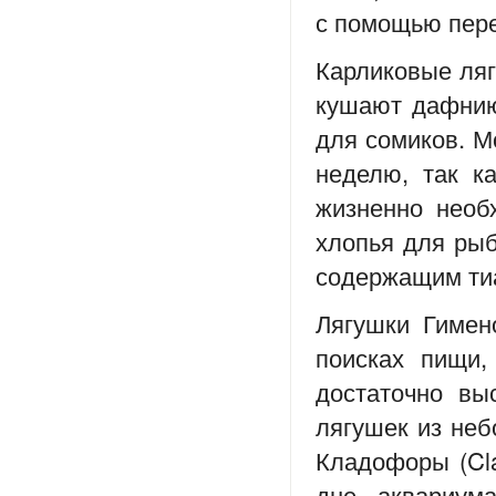
с помощью пер
Карликовые ляг
кушают дафнию,
для сомиков. М
неделю, так к
жизненно необ
хлопья для рыб
содержащим ти
Лягушки Гимен
поисках пищи,
достаточно вы
лягушек из неб
Кладофоры (Cla
дне аквариум