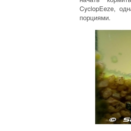
CyclopEeze, од
порциями.