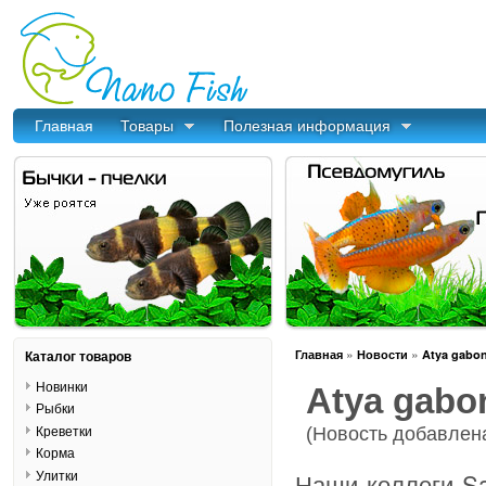
Главная
Товары
Полезная информация
»
»
Каталог товаров
Главная
Новости
Atya gabon
Новинки
Atya gabo
Рыбки
Креветки
(Новость добавлена
Корма
Улитки
Наши коллеги Sa