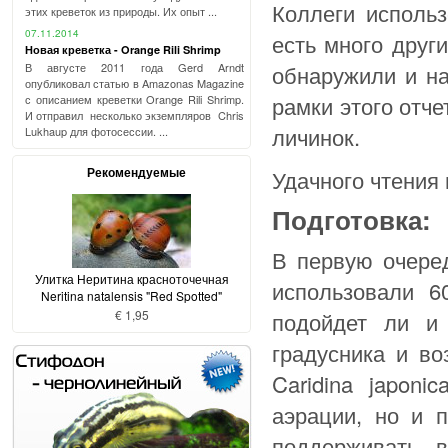
Коллеги использ
этих креветок из природы. Их опыт ...
07.11.2014
есть много друг
Новая креветка - Orange Rili Shrimp
обнаружили и н
В августе 2011 года Gerd Arndt
опубликовал статью в Amazonas Magazine
рамки этого отче
с описанием креветки Orange Rili Shrimp.
И отправил несколько экземпляров Chris
личинок.
Lukhaup для фотосессии. ...
Рекомендуемые
Удачного чтения 
Подготовка:
В первую очере
Улитка Неритина красноточечная
использовали 6
Neritina natalensis "Red Spotted"
подойдет ли и
€ 1,95
градусника и во
Caridina japon
аэрации, но и 
поддерживать 