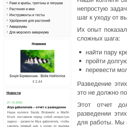
Раки и крабы, тритоны и лягушки
непростую задач
Растения и мхи
Инструменты и тесты
шаг к уходу от в
Удобрения для растений
Аквариумы
Их опыт показал
Для морского аквариума
сложных шага:
Новинки
найти пару кр
пройти долгу
перевести мол
Боція Бірманська - Botia histrionica
€ 2,44
Разведение этих
это не должно п
Новости
Этот отчет до
27.10.2020
Atya gabonensis – отчёт о разведении
разведении эти
Наши коллеги Sandy Brolowski и Martin
Kruck поставили перед собой непростую
для работы. Мы 
задачу - развести Atya gabonensis, чтобы
сделать первый шаг к уходу от вылова