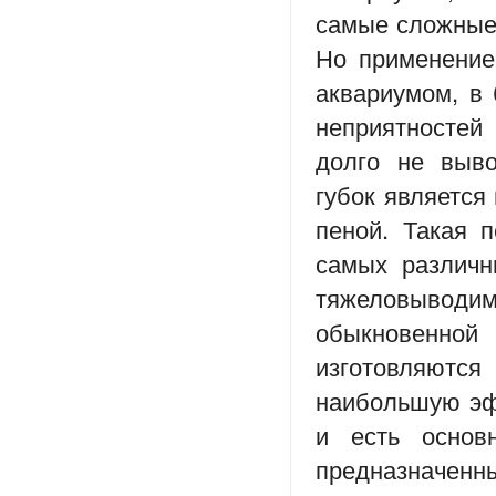
самые сложные 
Но применение 
аквариумом, в 
неприятностей
долго не выво
губок является
пеной. Такая 
самых различн
тяжеловыводи
обыкновенно
изготовляютс
наибольшую эф
и есть основ
предназначенн