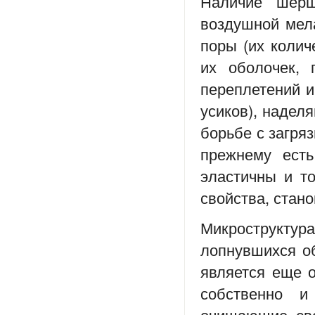
Наличие шерш
воздушной мел
поры (их колич
их оболочек, 
переплетений и
усиков), надел
борьбе с загря
прежнему есть
эластичны и то
свойства, стано
Микрострукт
лопнувшихся об
является еще 
собственно и
очищающие сво