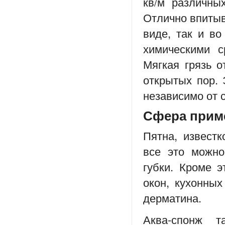
кв/м различны
Отлично впитыв
виде, так и во
химическими с
Мягкая грязь о
открытых пор. 
независимо от 
Сфера прим
Пятна, извест
все это можн
губки. Кроме э
окон, кухонных
дерматина.
Аква-спонж т