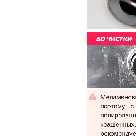
Меламинов
поэтому с
полирова
крашенны
рекоменд