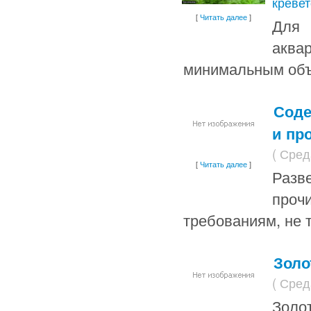
кревет
[
Читать далее
]
Для 
акв
минимальным объ
Соде
и пр
( Сред
[
Читать далее
]
Разв
проч
требованиям, не 
Золо
( Сред
Золо