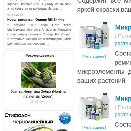
сделать первый шаг к уходу от вылова
яркой окраски ва
этих креветок из природы. Их опыт ...
07.11.2014
Новая креветка - Orange Rili Shrimp
Микр
В августе 2011 года Gerd Arndt
опубликовал статью в Amazonas Magazine
( Пятн
с описанием креветки Orange Rili Shrimp.
И отправил несколько экземпляров Chris
расте
Lukhaup для фотосессии. ...
Сост
Рекомендуемые
[
Читать далее
]
рем
микроэлементы д
ваших растений.
Улитка Неритина Зебра (Neritina
Микр
natalensis "Zebra")
80,00 грн.
( Пятн
расте
Сост
[
Читать далее
]