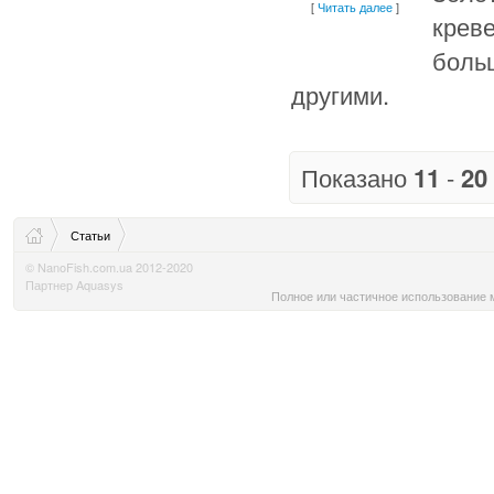
[
Читать далее
]
крев
боль
другими.
Показано
11
-
20
Статьи
© NanoFish.com.ua 2012-2020
Партнер Aquasys
Полное или частичное использование м