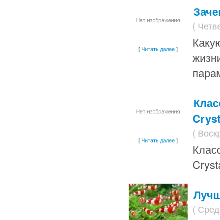
Заче
( Четв
Каку
[
Читать далее
]
жизн
пара
Клас
Cryst
( Воск
[
Читать далее
]
Клас
Cryst
Лучш
( Сред