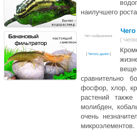
водо
наилучшего роста
Чего
( Четв
Кром
[
Читать далее
]
жизн
веще
сравнительно б
фосфор, хлор, кр
растений также
молибден, кобал
очень незначите
микроэлементов.