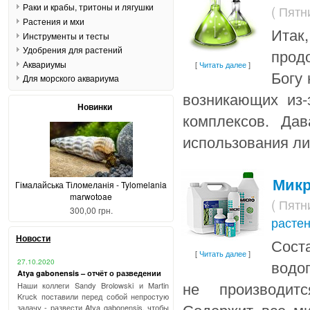
Раки и крабы, тритоны и лягушки
( Пятн
Растения и мхи
Итак
Инструменты и тесты
Удобрения для растений
прод
Аквариумы
[
Читать далее
]
Богу
Для морского аквариума
возникающих из-
Новинки
комплексов. Да
использования лин
Микр
Гімалайська Тіломеланія - Tylomelania
marwotoae
( Пятн
300,00 грн.
расте
Новости
Сост
[
Читать далее
]
водо
27.10.2020
Atya gabonensis – отчёт о разведении
не производит
Наши коллеги Sandy Brolowski и Martin
Kruck поставили перед собой непростую
Содержит все м
задачу - развести Atya gabonensis, чтобы