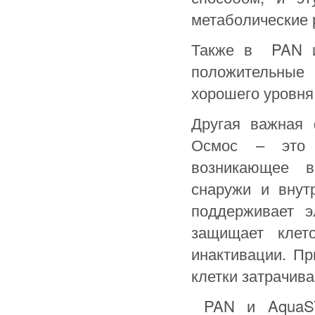
метаболические 
Также в PAN и
положительные
хорошего уровня
Другая важная 
Осмос – это 
возникающее в
снаружи и внут
поддерживает э
защищает клет
инактивации. Пр
клетки затрачив
PAN и AquaSYS