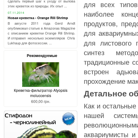
сделать первый шаг к уходу от вылова
для всех типов
этих креветок из природы. Их опыт ...
наиболее конц
07.11.2014
Новая креветка - Orange Rili Shrimp
продуктов, пред
В августе 2011 года Gerd Arndt
опубликовал статью в Amazonas Magazine
для аквариумны
с описанием креветки Orange Rili Shrimp.
И отправил несколько экземпляров Chris
для листового 
Lukhaup для фотосессии. ...
синтез метод
Рекомендуемые
традиционные со
встроен адьюв
прохождение мак
Креветка-фильтратор Atyopsis
Детальное о
moluccensis
600,00 грн.
Как и остальные
нашей систем
революционным
аквариумисты и 