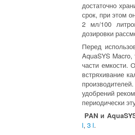
достаточно хран
срок, при этом о
2 мл/100 литро
дозировки расс
Перед использо
AquaSYS Macro, 
части емкости. 
встряхивание ка
производителей
удобрений реком
периодически эту
PAN и AquaSYS
l
,
3 l
.