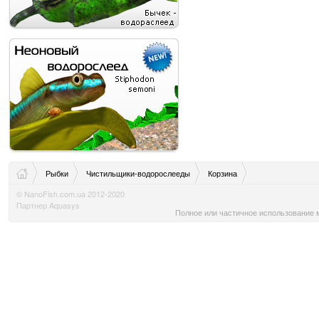
Рыбки
Чистильщики-водорослееды
Корзина
© NanoFish.com.ua 2012-2020
Партнер Aquasys
Полное или частичное использование м