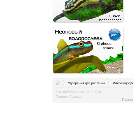
Удобрения для растений
Микро-удобр
© NanoFish.com.ua 2012-2020
Партнер Aquasys
Полное