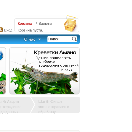
Корзина
Валюты
Вход
Корзина пуста.
О нас
г 4: Акцепт
Шаг 5: Финал
дтверждение
заказ отправлен в
ода данных
обработку