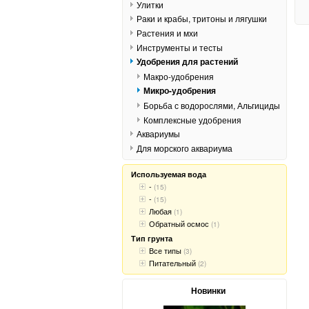
Улитки
Раки и крабы, тритоны и лягушки
Растения и мхи
Инструменты и тесты
Удобрения для растений
Макро-удобрения
Микро-удобрения
Борьба с водорослями, Альгициды
Комплексные удобрения
Аквариумы
Для морского аквариума
Используемая вода
-
(15)
-
(15)
Любая
(1)
Обратный осмос
(1)
Тип грунта
Все типы
(3)
Питательный
(2)
Новинки