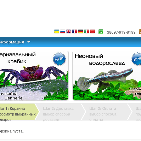
+38097/919-8199
информация
аг 1: Корзина
Шаг 2: Доставка
Шаг 3: Оплата
Ша
росмотр выбранных
выбор способа
выбор способа
по
оваров
доставки
оплаты
вв
орзина пуста.