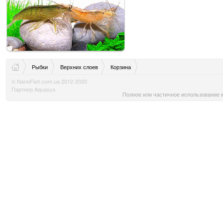
Рыбки
Верхних слоев
Корзина
© NanoFish.com.ua 2012-2020
Партнер Aquasys
Полное или частичное использование м