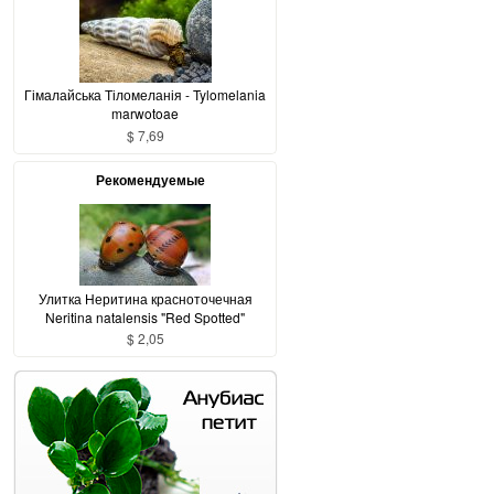
Гімалайська Тіломеланія - Tylomelania
marwotoae
$ 7,69
Рекомендуемые
Улитка Неритина красноточечная
Neritina natalensis "Red Spotted"
$ 2,05