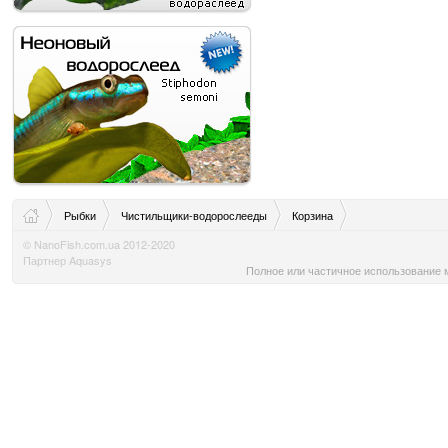
Рыбки
Чистильщики-водорослееды
Корзина
© NanoFish.com.ua 2012-2020
Партнер Aquasys
Полное или частичное использование м