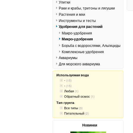
Улитки
Раки и крабы, тритоны и лягушки
Растения и мхи
Инструменты и тесты
Удобрения для растений
Макро-удобрения
Микро-удобрения
Борьба с водорослями, Альгициды
Комплексные удобрения
Аквариумы
Для морского аквариума
Используемая вода
-
(15)
-
(15)
Любая
(1)
Обратный осмос
(1)
Тип грунта
Все типы
(3)
Питательный
(2)
Новинки