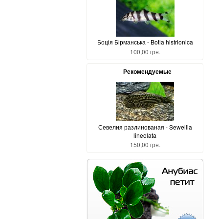
Боція Бірманська - Botia histrionica
100,00 грн.
Рекомендуемые
Севелия разлинованая - Sewellia
lineolata
150,00 грн.