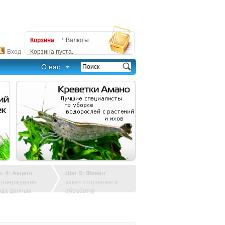
Корзина
Валюты
Вход
Корзина пуста.
О нас
г 4: Акцепт
Шаг 5: Финал
дтверждение
заказ отправлен в
ода данных
обработку