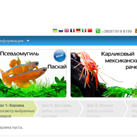
+38097/919-8199
информация
аг 1: Корзина
Шаг 2: Доставка
Шаг 3: Оплата
Ша
росмотр выбранных
выбор способа
выбор способа
по
оваров
доставки
оплаты
вв
орзина пуста.