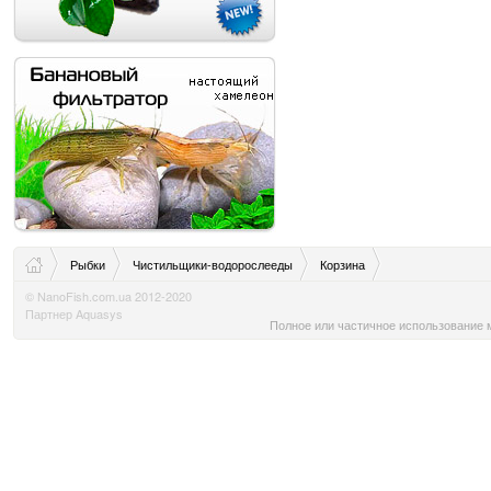
Рыбки
Чистильщики-водорослееды
Корзина
© NanoFish.com.ua 2012-2020
Партнер Aquasys
Полное или частичное использование м