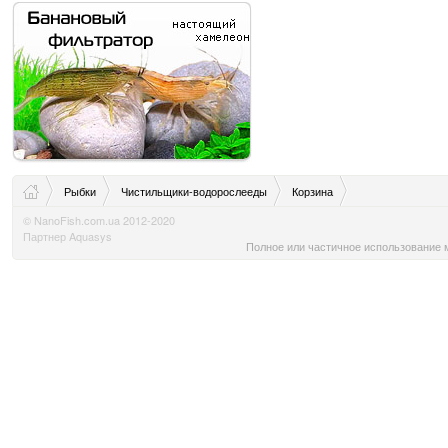
Рыбки
Чистильщики-водорослееды
Корзина
© NanoFish.com.ua 2012-2020
Партнер Aquasys
Полное или частичное использование м