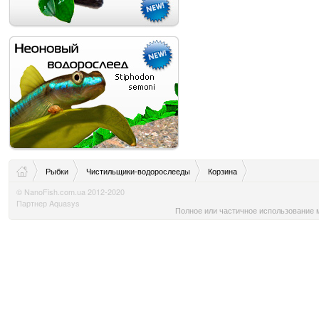
Рыбки
Чистильщики-водорослееды
Корзина
© NanoFish.com.ua 2012-2020
Партнер Aquasys
Полное или частичное использование м