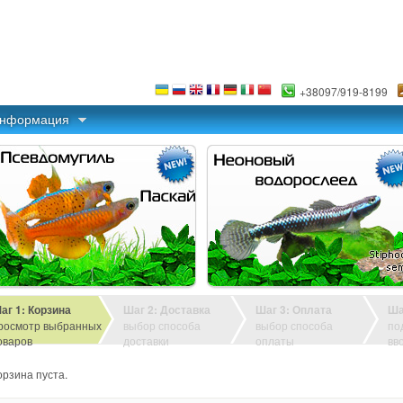
+38097/919-8199
информация
аг 1: Корзина
Шаг 2: Доставка
Шаг 3: Оплата
Ша
росмотр выбранных
выбор способа
выбор способа
по
оваров
доставки
оплаты
вв
орзина пуста.