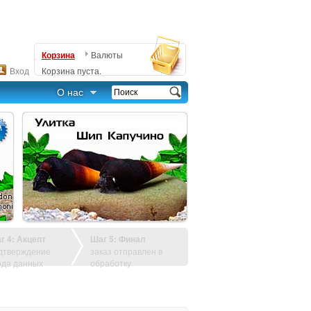
Корзина
Валюты
Вход
Корзина пуста.
О нас
г 4: Акцепт
Шаг 5: Финал
дтверждение
заказ отправлен в
ода данных
обработку