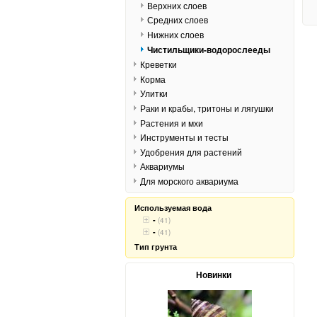
Верхних слоев
Средних слоев
Нижних слоев
Чистильщики-водорослееды
Креветки
Корма
Улитки
Раки и крабы, тритоны и лягушки
Растения и мхи
Инструменты и тесты
Удобрения для растений
Аквариумы
Для морского аквариума
Используемая вода
-
(41)
-
(41)
Тип грунта
Новинки