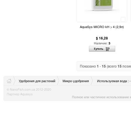
Сравнить
AquaSys MICRO kH > 4 (2,9л)
$ 16,28
Наличие:
3
Показано
1
-
15
(всего
15
пози
Удобрения для растений
Микро-удобрения
Используемая вода : -
© NanoFish.com.ua 2012-2020
Партнер Aquasys
Полное или частичное использование м