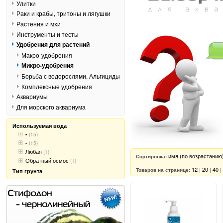
Улитки
Раки и крабы, тритоны и лягушки
Растения и мхи
Инструменты и тесты
Удобрения для растений
Макро-удобрения
Микро-удобрения
Борьба с водорослями, Альгициды
Комплексные удобрения
Аквариумы
Для морского аквариума
Используемая вода
-
(15)
-
(15)
Любая
(1)
имя (по возрастанию
Сортировка:
Обратный осмос
(1)
12
|
20
|
40
|
Товаров на странице:
Тип грунта