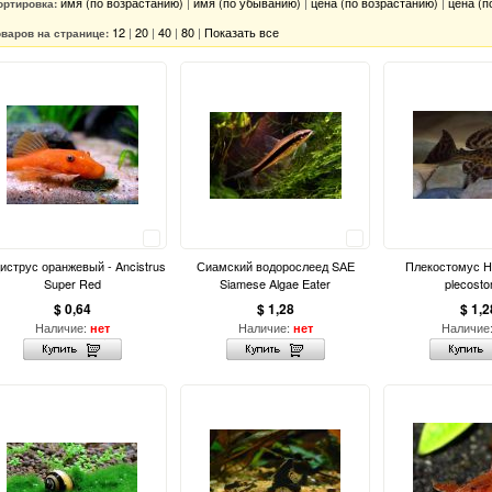
имя (по возрастанию)
|
имя (по убыванию)
|
цена (по возрастанию)
|
цена (п
ортировка:
12
|
20
|
40
|
80
|
Показать все
оваров на странице:
Сравнить
Сравнить
иструс оранжевый - Ancistrus
Сиамский водорослеед SАЕ
Плекостомус H
Super Red
Siamese Algae Eater
plecost
$ 0,64
$ 1,28
$ 1,2
Наличие:
Наличие:
Наличие
нет
нет