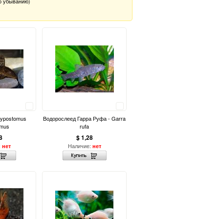
о убыванию)
Сравнить
Сравнить
ypostomus
Водорослеед Гарра Руфа - Garra
omus
rufa
8
$ 1,28
:
Наличие:
нет
нет