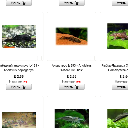
Сравнить
Сравнить
вёздный анциструс L-181 -
Анциcтрус L-393 - Ancistrus
Рыбка-Ящерица Х
Ancistrus hoplogenys
'Madre De Dios'
Homaloptera 
$ 2,56
$ 2,56
$ 2,5
Наличие:
Наличие:
Наличие
нет
нет