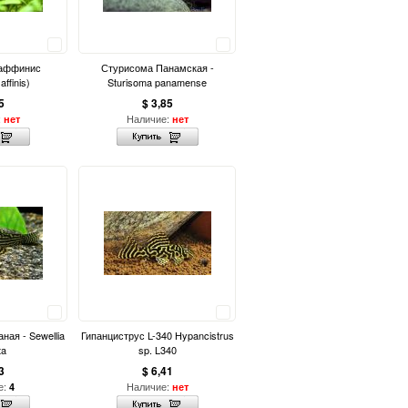
Сравнить
Сравнить
 аффинис
Стурисома Панамская -
affinis)
Sturisoma panamense
5
$ 3,85
:
Наличие:
нет
нет
Сравнить
Сравнить
ная - Sewellia
Гипанциструс L-340 Hypancistrus
ta
sp. L340
3
$ 6,41
е:
Наличие:
4
нет