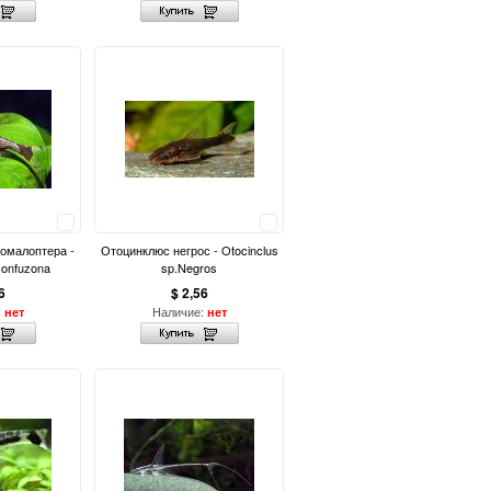
Сравнить
Сравнить
омалоптера -
Отоцинклюс негрос - Otocinclus
confuzona
sp.Negros
6
$ 2,56
:
Наличие:
нет
нет