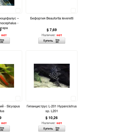
Сравнить
Сравнить
ноцефалус –
Бефортия Beaufortia leveretti
nocephalus -
итара
9
$ 7,69
:
Наличие:
нет
нет
Сравнить
Сравнить
ий - Sicyopus
Гипанциструс L-201 Hypancistrus
dus
sp. L201
9
$ 10,26
:
Наличие:
нет
нет