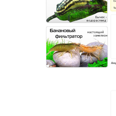
С
Т
Анц