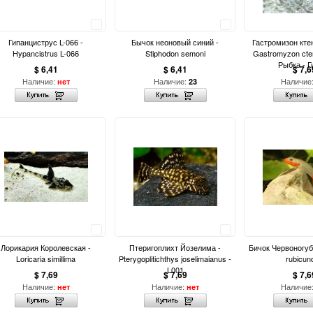
Сравнить
Сравнить
Гипанциструс L-066 -
Бычок неоновый синий -
Гастромизон кте
Hypancistrus L-066
Stiphodon semoni
Gastromyzon cte
Рыбка - Г
$ 6,41
$ 6,41
$ 7,6
Наличие:
Наличие:
Наличие
нет
23
Сравнить
Сравнить
Лорикария Королевская -
Птеригоплихт Йозелима -
Бичок Червоногуб
Loricaria simillima
Pterygoplitichthys joselimaianus -
rubicun
L001
$ 7,69
$ 7,69
$ 7,6
Наличие:
Наличие:
Наличие
нет
нет