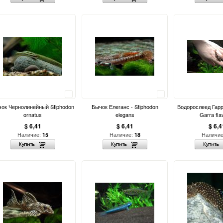
Сравнить
Сравнить
ок Чернолинейный Stiphodon
Бычок Елеганс - Stiphodon
Водорослеед Гарр
ornatus
elegans
Garra fla
$ 6,41
$ 6,41
$ 6,4
Наличие:
Наличие:
Наличи
15
18