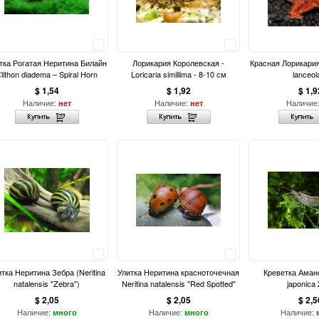
Сравнить
Сравнить
тка Рогатая Неритина Билайн
Лорикария Королевская -
Красная Лорикария 
lithon diadema – Spiral Horn
Loricaria simillima - 8-10 см
lanceol
$ 1,54
$ 1,92
$ 1,9
Наличие:
Наличие:
Наличие
нет
нет
Сравнить
Сравнить
тка Неритина Зебра (Neritina
Улитка Неритина красноточечная
Креветка Амано
natalensis "Zebra")
Neritina natalensis "Red Spotted"
japonica
$ 2,05
$ 2,05
$ 2,5
Наличие:
Наличие:
Наличие:
много
много