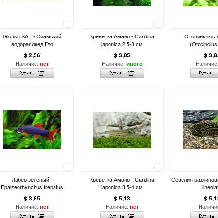
Сравнить
Сравнить
Glofish SAE - Сиамский
Креветка Амано - Caridina
Отоцинклюс
водораслеед Гло
japonica 2,5-3 см
(Otocinclus 
$ 2,56
$ 3,85
$ 3,8
Наличие:
Наличие:
Наличие
нет
много
Сравнить
Сравнить
Лабео зеленый -
Креветка Амано - Caridina
Севелия разлинова
Epalzeorhynchus frenatus
japonica 3,5-4 см
lineola
$ 3,85
$ 5,13
$ 5,1
Наличие:
Наличие:
Наличи
нет
нет