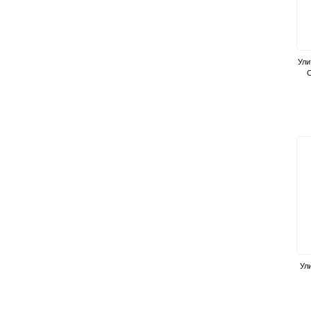
Ули
С
Ули