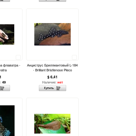
Сравнить
Сравнить
а флаватра -
Анциструс Бриллиантовый L-184
vatra
- Brilliant Bristlenose Pleco
1
$ 6,41
е:
Наличие:
49
нет