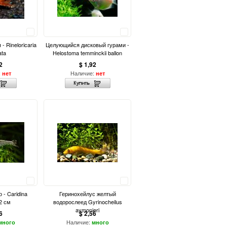
Сравнить
Сравнить
- Rineloricaria
Целующийся дисковый гурами -
ata
Helostoma temminckii ballon
2
$ 1,92
:
Наличие:
нет
нет
Сравнить
Сравнить
 - Caridina
Геринохейлус желтый
 2 см
водорослеед Gyrinocheilus
aymonieri
6
$ 2,56
Наличие:
много
много