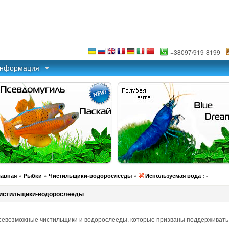
+38097/919-8199
информация
»
»
»
лавная
Рыбки
Чистильщики-водорослееды
Используемая вода : -
истильщики-водорослееды
севозможные чистильщики и водорослееды, которые призваны поддерживать 