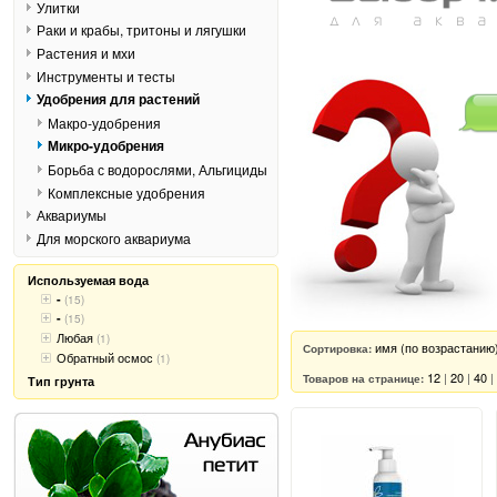
Улитки
Раки и крабы, тритоны и лягушки
Растения и мхи
Инструменты и тесты
Удобрения для растений
Макро-удобрения
Микро-удобрения
Борьба с водорослями, Альгициды
Комплексные удобрения
Аквариумы
Для морского аквариума
Используемая вода
-
(15)
-
(15)
Любая
(1)
имя (по возрастанию
Сортировка:
Обратный осмос
(1)
12
|
20
|
40
|
Товаров на странице:
Тип грунта