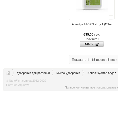
Сравнить
AquaSys MICRO kH > 4 (2,9л)
635,00 грн.
Наличие:
3
Показано
1
-
15
(всего
15
пози
Удобрения для растений
Микро-удобрения
Используемая вода : -
© NanoFish.com.ua 2012-2020
Партнер Aquasys
Полное или частичное использование м