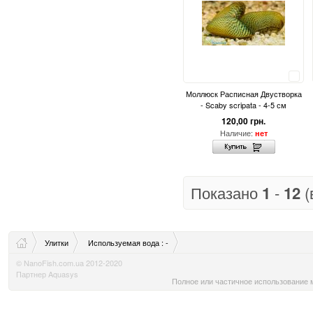
Сравнить
Моллюск Расписная Двустворка
- Scaby scripata - 4-5 см
120,00 грн.
Наличие:
нет
Показано
1
-
12
(
Улитки
Используемая вода : -
© NanoFish.com.ua 2012-2020
Партнер Aquasys
Полное или частичное использование м