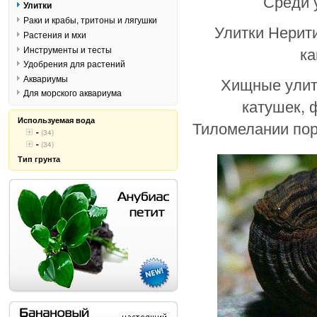
Среди у
Улитки
Раки и крабы, тритоны и лягушки
Улитки Нерит
Растения и мхи
ка
Инструменты и тесты
Удобрения для растений
Аквариумы
Хищные улит
Для морского аквариума
катушек, 
Используемая вода
Тиломелании пор
-
(34)
-
(34)
Тип грунта