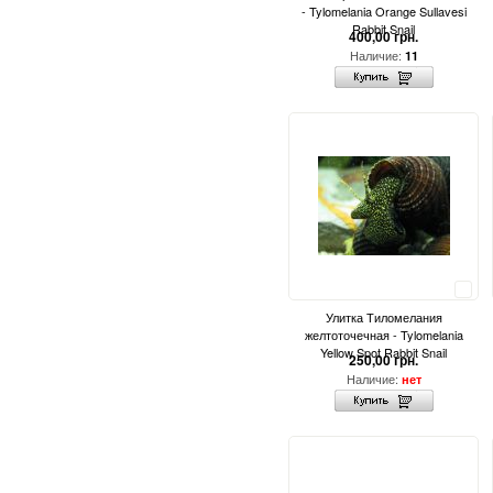
- Tylomelania Orange Sullavesi
Rabbit Snail
400,00 грн.
Наличие:
11
Сравнить
Улитка Тиломелания
желтоточечная - Tylomelania
Yellow Spot Rabbit Snail
250,00 грн.
Наличие:
нет