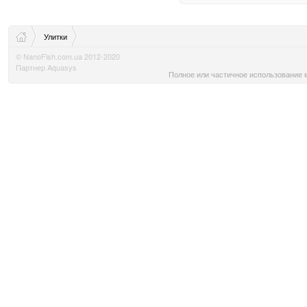
Улитки
© NanoFish.com.ua 2012-2020
Партнер Aquasys
Полное или частичное использование м