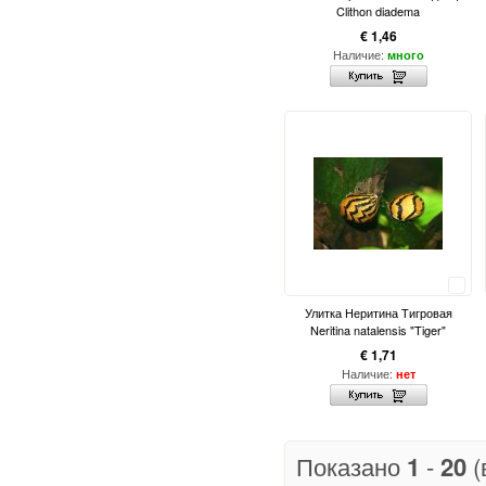
Clithon diadema
€ 1,46
Наличие:
много
Сравнить
Улитка Неритина Тигровая
Neritina natalensis "Tiger"
€ 1,71
Наличие:
нет
Показано
1
-
20
(