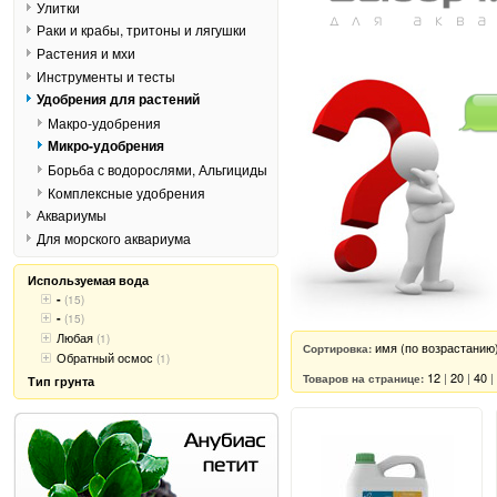
Улитки
Раки и крабы, тритоны и лягушки
Растения и мхи
Инструменты и тесты
Удобрения для растений
Макро-удобрения
Микро-удобрения
Борьба с водорослями, Альгициды
Комплексные удобрения
Аквариумы
Для морского аквариума
Используемая вода
-
(15)
-
(15)
Любая
(1)
имя (по возрастанию
Сортировка:
Обратный осмос
(1)
12
|
20
|
40
|
Товаров на странице:
Тип грунта