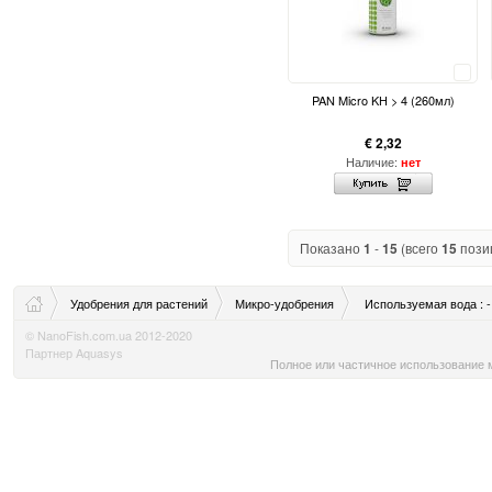
Сравнить
PAN Micro KH > 4 (260мл)
€ 2,32
Наличие:
нет
Показано
1
-
15
(всего
15
пози
Удобрения для растений
Микро-удобрения
Используемая вода : -
© NanoFish.com.ua 2012-2020
Партнер Aquasys
Полное или частичное использование м