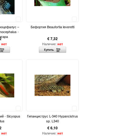
Сравнить
Сравнить
ноцефалус –
Бефортия Beaufortia leveretti
nocephalus -
итара
2
€ 7,32
:
Наличие:
нет
нет
Сравнить
Сравнить
ий - Sicyopus
Гипанциструс L-340 Hypancistrus
dus
sp. L340
2
€ 6,10
:
Наличие:
нет
нет