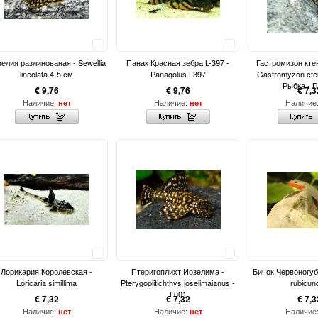
Сравнить
Сравнить
елия разлинованая - Sewellia
Панак Красная зебра L-397 -
Гастромизон кте
lineolata 4-5 см
Panaqolus L397
Gastromyzon cte
Рыбка - Г
€ 9,76
€ 9,76
€ 7,3
Наличие:
Наличие:
Наличие
нет
нет
Сравнить
Сравнить
Лорикария Королевская -
Птеригоплихт Йозелима -
Бичок Червоногуб
Loricaria simillima
Pterygoplitichthys joselimaianus -
rubicun
L001
€ 7,32
€ 7,32
€ 7,3
Наличие:
Наличие:
Наличие
нет
нет