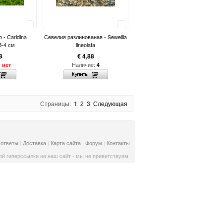
Сравнить
Сравнить
 - Caridina
Севелия разлинованая - Sewellia
5-4 см
lineolata
8
€ 4,88
:
Наличие:
нет
4
Страницы:
1
2
3
Следующая
 ответы
|
Доставка
|
Карта сайта
|
Форум
|
Контакты
й гиперссылки на наш сайт - мы не приветствуем.