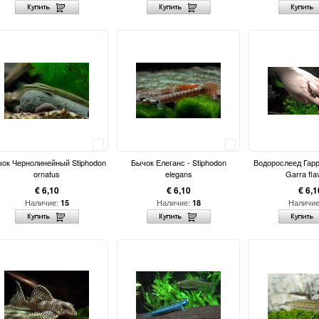
Сравнить
Сравнить
ок Чернолинейный Stiphodon
Бычок Елеганс - Stiphodon
Водорослеед Гарр
ornatus
elegans
Garra fla
€ 6,10
€ 6,10
€ 6,1
Наличие:
Наличие:
Наличи
15
18