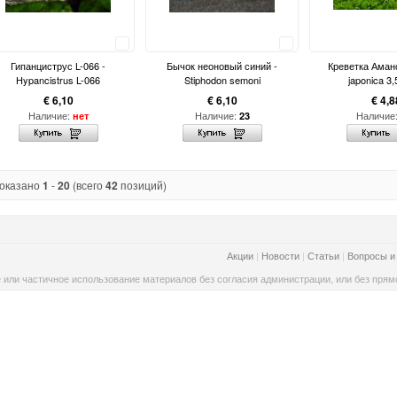
Сравнить
Сравнить
Гипанциструс L-066 -
Бычок неоновый синий -
Креветка Амано
Hypancistrus L-066
Stiphodon semoni
japonica 3,
€ 6,10
€ 6,10
€ 4,8
Наличие:
Наличие:
Наличие
нет
23
оказано
1
-
20
(всего
42
позиций)
Акции
|
Новости
|
Статьи
|
Вопросы и
 или частичное использование материалов без согласия администрации, или без прямо