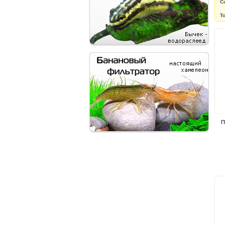
С
Т
П