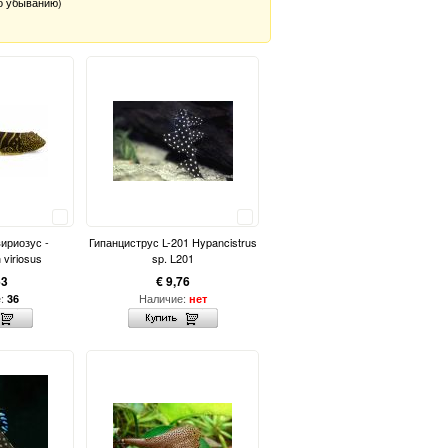
о убыванию)
Сравнить
Сравнить
ириозус -
Гипанциструс L-201 Hypancistrus
viriosus
sp. L201
63
€ 9,76
е:
Наличие:
36
нет