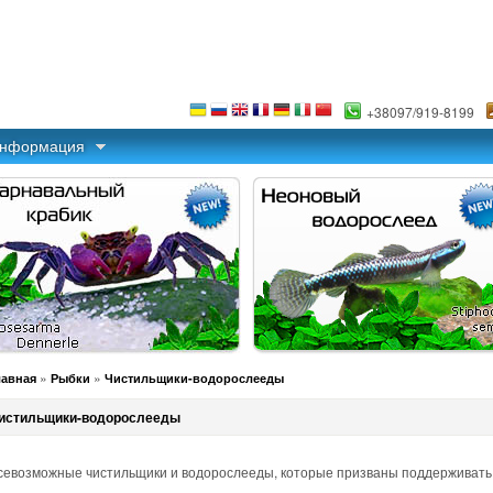
+38097/919-8199
информация
»
»
лавная
Рыбки
Чистильщики-водорослееды
истильщики-водорослееды
севозможные чистильщики и водорослееды, которые призваны поддерживать 