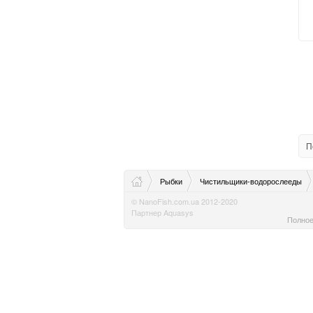
П
Рыбки
Чистильщики-водорослееды
© NanoFish.com.ua 2012-2020
Партнер Aquasys
Полное