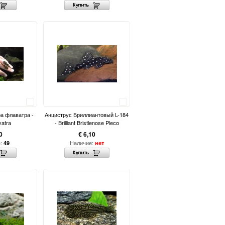
Сравнить
Сравнить
а флаватра -
Анциструс Бриллиантовый L-184
vatra
- Brilliant Bristlenose Pleco
0
€ 6,10
е:
Наличие:
49
нет