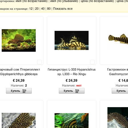
имя (по возрастанию)
|
имя (по убыванию)
|
цена (по возрастанию)
|
цена (п
ортировка:
12
|
20
|
40
|
80
|
Показать все
оваров на странице:
Сравнить
Сравнить
арчовый сом Птеригоплихт
Гипанциструс L-333 Hypancistrus
Гастромизон в
Glyptoperichthys gibbiceps
sp. L333 – Rio Xingu
Gastromyzon 
€ 24,39
€ 24,39
€ 14,
Наличие:
Наличие:
Наличи
2
нет