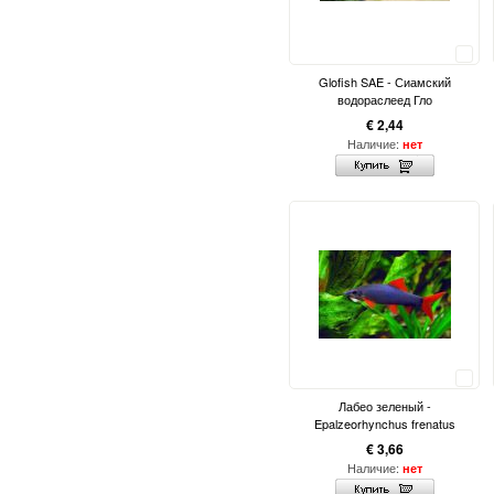
Сравнить
Glofish SAE - Сиамский
водораслеед Гло
€ 2,44
Наличие:
нет
Сравнить
Лабео зеленый -
Epalzeorhynchus frenatus
€ 3,66
Наличие:
нет