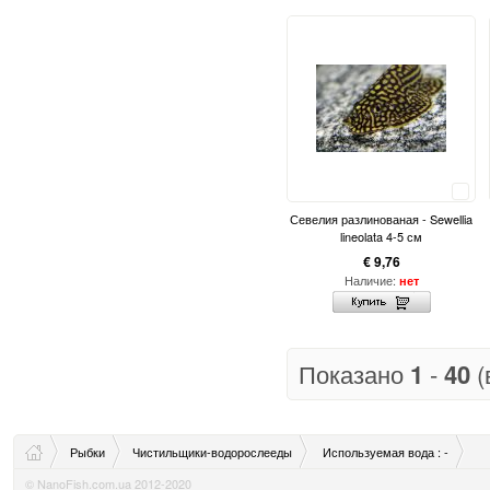
Сравнить
Севелия разлинованая - Sewellia
lineolata 4-5 см
€ 9,76
Наличие:
нет
Показано
1
-
40
(
Рыбки
Чистильщики-водорослееды
Используемая вода : -
© NanoFish.com.ua 2012-2020