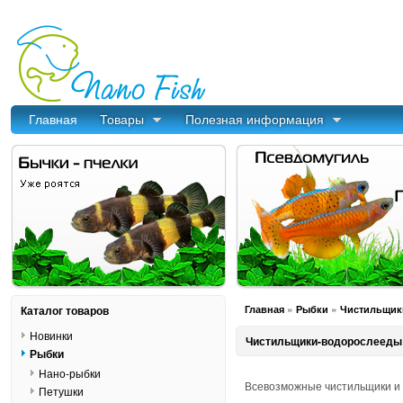
Главная
Товары
Полезная информация
»
»
Каталог товаров
Главная
Рыбки
Чистильщик
Новинки
Чистильщики-водорослееды
Рыбки
Нано-рыбки
Всевозможные чистильщики и 
Петушки