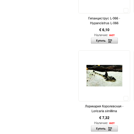
Сравнить
Гипанциструс L-066 -
Hypancistrus L-066
€ 6,10
Наличие:
нет
Сравнить
Лорикария Королевская -
Loricaria simillima
€ 7,32
Наличие:
нет