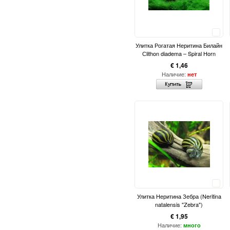
Сравнить
Улитка Рогатая Неритина Билайн
Сlithon diadema – Spiral Horn
€ 1,46
Наличие:
нет
Сравнить
Улитка Неритина Зебра (Neritina
natalensis "Zebra")
€ 1,95
Наличие:
много