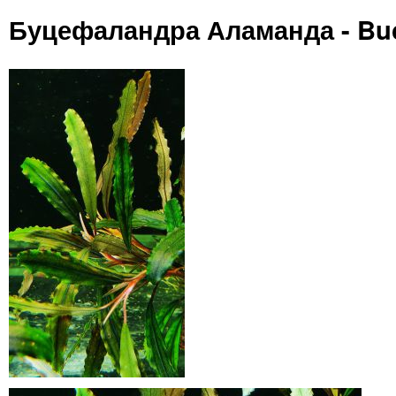
Буцефаландра Аламанда - Buc