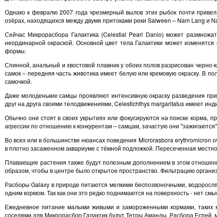
Однако к февралю 2007 года чрезмерный вылов этих рыбок почти привел
озёрах, находящихся между двумя притоками реки Salween – Nam Lang и Na
Сейчас Микрорасбора Галактика (Celestial Pearl Danio) может размнож
неординарной окраской. Основной цвет тела Галактики может изменятся
формы.
Спинной, анальный и хвостовой плавник у обоих полов разрисован черно-к
самок – передняя часть животика имеет белую или кремовую окраску. В по
самочкой.
Даже молоденькие самцы проявляют интенсивную окраску разведения при иг
друг на друга своими телодвижениями, Celestichthys margaritatus имеют ин
Обычно они стоят в своих укрытиях или фокусируются на поиске корма, пр
агрессии по отношению к конкурентам – самцам, зачастую они "зажигаются
Во всех или в большинстве нюансах поведения Microrasbora erythromicron 
в плотно засаженном аквариуме с тёмной подложкой. Пересеченная местно
Плавающие растения также будут полезным дополнением в этом отношени
образом, чтобы в центре было открытое пространство. Фильтрацию организ
Расборы Galaxy в природе питаются мелкими беспозвоночными, водорослям
одним кормом. Так как они это редко поднимаются на поверхность - нет см
Ежедневное питание малыми живыми и замороженными кормами, таких ка
соседями для Микрорасбор Галактик будут Тетры Аманды, Расбора Еспей, м