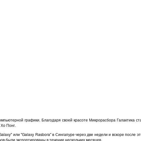
мпьютерной графики. Благодаря своей красоте Микрорасбора Галактика ста
 Хо Понг.
Galaxy" или "Galaxy Rasbora" в Сингапуре через две недели и вскоре после
яров были экспортированы в течение нескольких месяцев.