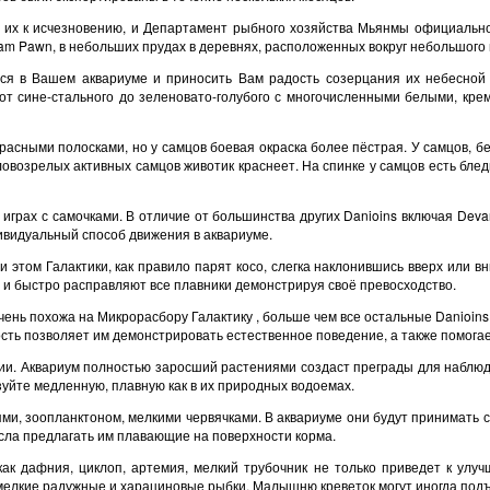
 их к исчезновению, и Департамент рыбного хозяйства Мьянмы официально 
m Pawn, в небольших прудах в деревнях, расположенных вокруг небольшого г
атся в Вашем аквариуме и приносить Вам радость созерцания их небесной 
 от сине-стального до зеленовато-голубого с многочисленными белыми, кр
расными полосками, но у самцов боевая окраска более пёстрая. У самцов, 
ловозрелых активных самцов животик краснеет. На спинке у самцов есть бле
рах с самочками. В отличие от большинства других Danioins включая Devar
дивидуальный способ движения в аквариуме.
и этом Галактики, как правило парят косо, слегка наклонившись вверх или в
" и быстро расправляют все плавники демонстрируя своё превосходство.
очень похожа на Микрорасбору Галактику , больше чем все остальные Danioi
сть позволяет им демонстрировать естественное поведение, а также помога
и. Аквариум полностью заросший растениями создаст преграды для наблюд
уйте медленную, плавную как в их природных водоемах.
и, зоопланктоном, мелкими червячками. В аквариуме они будут принимать с
ысла предлагать им плавающие на поверхности корма.
к дафния, циклоп, артемия, мелкий трубочник не только приведет к улуч
елкие радужные и харациновые рыбки. Малышню креветок могут иногда подъеда