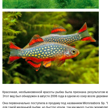
Красочная, необыкновенной красоты рыбка была признана результатом ко
Этот вид был обнаружен в августе 2006 года в одном из озер возле деревни
Она первоначально поступила в продажу под названием Microrasbora Sp. "
для такой маленькой рыбки, но быстро упали, так как много тысяч экземпл