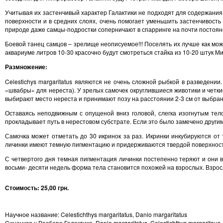
Учитывая их застенчивый характер Галактики не подходят для содержания 
поверхности и в средних слоях, очень помогает уменьшить застенчивость
природе даже самцы-подростки соперничают в спарринге на почти постоянн
Боевой танец самцов – зрелище неописуемое!!! Поселять их лучше как мож
аквариуме литров 10-30 красочно будут смотреться стайка из 10-20 штук М
Размножение:
Celestichys margaritatus являются не очень сложной рыбкой в разведении
«швабры» для нереста). У зрелых самочек округлившиеся животики и четк
выбирают место нереста и принимают позу на расстоянии 2-3 см от выбран
Оставаясь неподвижным с опущеной вниз головой, слегка изогнутым тел
прокладывает путь в нерестовом субстрате. Если это было замечено други
Самочка может отметать до 30 икринок за раз. Икринки инкубируются от
личинки имеют темную пигментацию и придерживаются твердой поверхности.
С четвертого дня темная пигментация личинки постепенно теряют и они 
восьми- десяти недель форма тела становится похожей на взрослых. Взросл
Стоимость: 25,00 грн.
Научное название: Celestichthys margaritatus, Danio margaritatus
Cинонимы: Расбора Галактика, Danio margaritatus, Celestichthys margaritaus