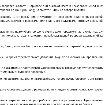
запретил экспорт. В природе они обитают всего в нескольких небольших
ородка Хо Понг (Ho Pong) на высоте 1040 м на севере Мьянмы.
красоты. Этот новый вид отличается от всех своих родственников своей
емовыми, жемчужно-розовыми, или золотисто-радужными пятнами овальной
белые пятна на голубоватом фоне охватывают переднюю часть животика, а у
дная полоса, которая становится яркой, насыщеной во время ухаживаний за
io, Danio, которые быстро и постоянно плавают в открытой воде, и похожи
низ. Во время стремительного движения, будь то за кормом или проявления
ns. Исключительно застенчивая маленькая рыбка, которую следует содержать
ет уменьшить пугливое поведения.
ения за этими великолепными рыбками, потому лучше оформить его таким
ухие корма подходящего размера, но не следует кормить их исключительно
шению окраски, но поощрит рыбок вступить в размножение. Прекрасными
ть, но в взрослых креветок они не трогают, а иногда даже боятся.