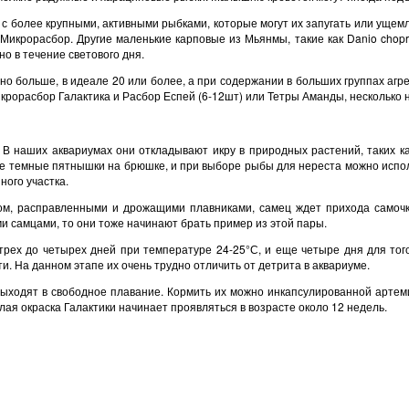
с более крупными, активными рыбками, которые могут их запугать или ущем
 Микрорасбор. Другие маленькие карповые из Мьянмы, такие как Danio chopr
о в течение светового дня.
но больше, в идеале 20 или более, а при содержании в больших группах аг
икрорасбор Галактика и Расбор Еспей (6-12шт) или Тетры Аманды, несколько 
. В наших аквариумах они откладывают икру в природных растений, таких как
ие темные пятнышки на брюшке, и при выборе рыбы для нереста можно испо
ного участка.
ом, расправленными и дрожащими плавниками, самец ждет прихода самочки
ми самцами, то они тоже начинают брать пример из этой пары.
 трех до четырех дней при температуре 24-25°С, и еще четыре дня для то
 На данном этапе их очень трудно отличить от детрита в аквариуме.
выходят в свободное плавание. Кормить их можно инкапсулированной артеми
ая окраска Галактики начинает проявляться в возрасте около 12 недель.