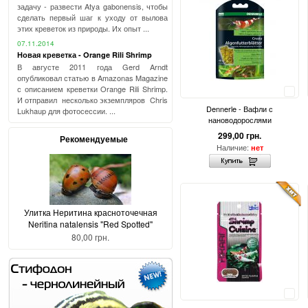
задачу - развести Atya gabonensis, чтобы
сделать первый шаг к уходу от вылова
этих креветок из природы. Их опыт ...
07.11.2014
Новая креветка - Orange Rili Shrimp
В августе 2011 года Gerd Arndt
опубликовал статью в Amazonas Magazine
с описанием креветки Orange Rili Shrimp.
Сравнить
И отправил несколько экземпляров Chris
Dennerle - Вафли с
Lukhaup для фотосессии. ...
нановодорослями
299,00 грн.
Рекомендуемые
Наличие:
нет
Улитка Неритина красноточечная
Neritina natalensis "Red Spotted"
80,00 грн.
Сравнить