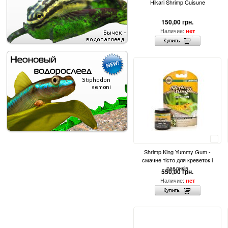
Hikari Shrimp Cuisune
150,00 грн.
Наличие:
нет
Сравнить
Shrimp King Yummy Gum -
смачне тісто для креветок і
равликів
550,00 грн.
Наличие:
нет