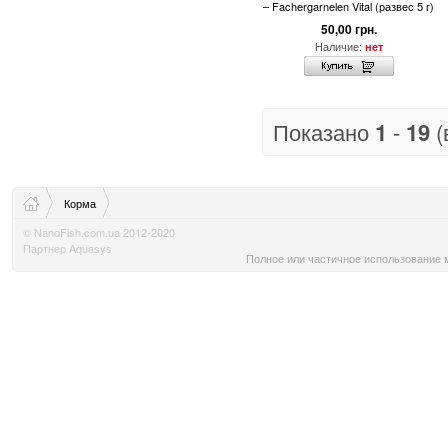
– Fachergarnelen Vital (развес 5 г)
50,00 грн.
Наличие:
нет
Показано
1
-
19
(
Корма
© NanoFish.com.ua 2012-2020
Партнер Aquasys
Полное или частичное использование м