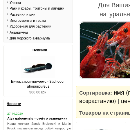
Улитки
Для Ваших
Раки и крабы, тритоны и лягушки
натуральн
Растения и мхи
Инструменты и тесты
Удобрения для растений
Аквариумы
Для морского аквариума
Новинки
Бичок атропурпуреус - Stiphodon
atropurpureus
имя (
Сортировка:
300,00 грн.
возрастанию)
|
цен
Новости
Товаров на страни
27.10.2020
Atya gabonensis – отчёт о разведении
Наши коллеги Sandy Brolowski и Martin
Kruck поставили перед собой непростую