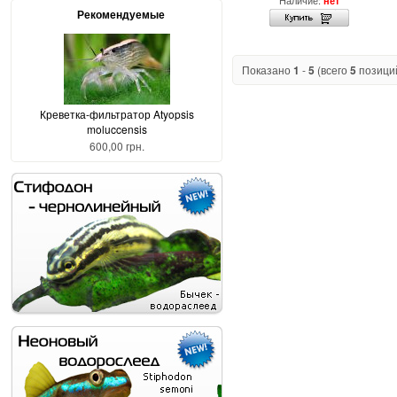
Наличие:
нет
Рекомендуемые
Показано
1
-
5
(всего
5
позици
Креветка-фильтратор Atyopsis
moluccensis
600,00 грн.