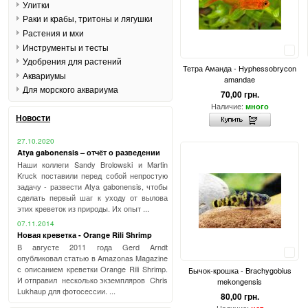
Улитки
Раки и крабы, тритоны и лягушки
Растения и мхи
Инструменты и тесты
Сравнить
Удобрения для растений
Тетра Аманда - Hyphessobrycon
Аквариумы
amandae
Для морского аквариума
70,00 грн.
Наличие:
много
Новости
27.10.2020
Atya gabonensis – отчёт о разведении
Наши коллеги Sandy Brolowski и Martin
Kruck поставили перед собой непростую
задачу - развести Atya gabonensis, чтобы
сделать первый шаг к уходу от вылова
этих креветок из природы. Их опыт ...
07.11.2014
Новая креветка - Orange Rili Shrimp
В августе 2011 года Gerd Arndt
Сравнить
опубликовал статью в Amazonas Magazine
с описанием креветки Orange Rili Shrimp.
Бычок-крошка - Brachygobius
И отправил несколько экземпляров Chris
mekongensis
Lukhaup для фотосессии. ...
80,00 грн.